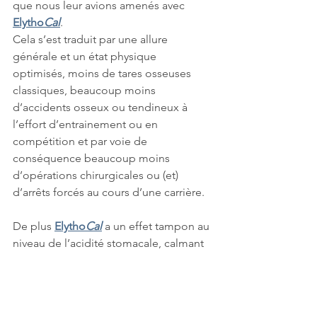
que nous leur avions amenés avec 
Elytho
Cal
.
Cela s’est traduit par une allure 
générale et un état physique 
optimisés, moins de tares osseuses 
classiques, beaucoup moins 
d’accidents osseux ou tendineux à 
l’effort d’entrainement ou en 
compétition et par voie de 
conséquence beaucoup moins 
d’opérations chirurgicales ou (et) 
d’arrêts forcés au cours d’une carrière.
De plus 
Elytho
Cal
 a un effet tampon au 
niveau de l’acidité stomacale, calmant 
donc la douleur des ulcérations de la 
muqueuse stomacale chez les jeunes 
poulains au pré. Ils ne se battent 
pratiquement plus entre eux et 