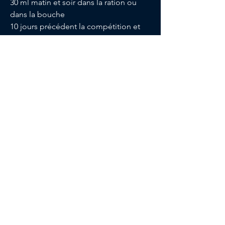
30 ml matin et soir dans la ration ou
dans la bouche
10 jours précédent la compétition et
durant celle-ci.
FLASH
PRÉPARATION ET
RÉPARATION
MUSCULAIRE
20 ml matin et soir dans la ration ou
dans la bouche avant la compétition et
durant celle-ci.
RUSH
CALME NERVOSITÉ ET STRESS
PRÉPARE À LA COMPETITION
5 ml matin et soir dans la bouche 5
jours précédent la course et durant