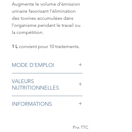
Augmente le volume d’émission
urinaire favorisant l'élimination
des toxines accumulées dans
l'organisme pendant le travail ou
la compétition.
1 L
convient pour
10 traitements.
MODE D'EMPLOI
Mélanger à l’alimentation ou
VALEURS
directement dans la bouche du
NUTRITIONNELLES
cheval 25 ml le matin et le soir
pendant 4 jours, Puis 25 ml une fois
Mélange végétal de plantes et
par jour pendant 4 à 8 jours, ou plus
INFORMATIONS
d’extraits d’écorces, actifs marins,
si nécessaire
chlorure de sodium
Complément alimentaire formulé
ADDITIFS AU KILO
pour les équidés. Conserver à
Substances aromatiques: mélange
température ambiante, à l’abri de
Prix TTC
de substances aromatiques