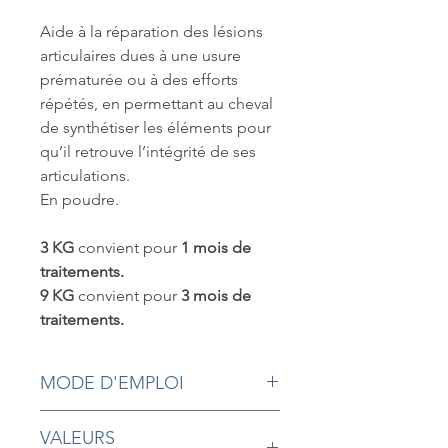
Aide à la réparation des lésions
articulaires dues à une usure
prématurée ou à des efforts
répétés, en permettant au cheval
de synthétiser les éléments pour
qu’il retrouve l’intégrité de ses
articulations.
En poudre.
3 KG
convient pour
1 mois de
traitements.
9 KG
convient pour
3 mois de
traitements.
MODE D'EMPLOI
100 gr par jour pour une période de 3
VALEURS
mois. Cette durée peut être étendue