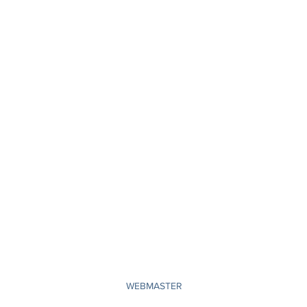
Abonnez-vous et soyez le premier au
courant de l'ouverture de notre site
S'abonne
WEBMASTER